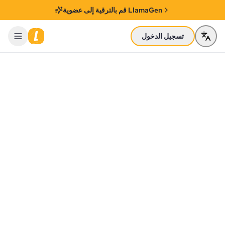
قم بالترقية إلى عضوية LlamaGen
تسجيل الدخول