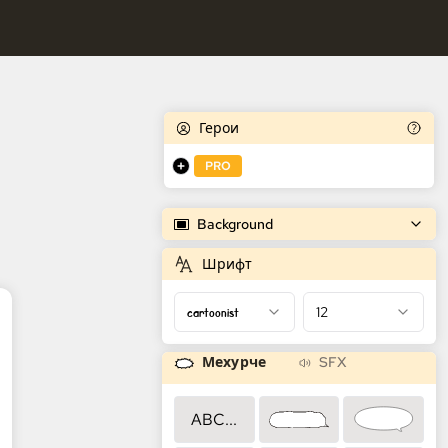
едователни.
 генератор на комикси
следователни.
Герои
PRO
Background
Шрифт
cartoonist
12
Мехурче
SFX
ABC...