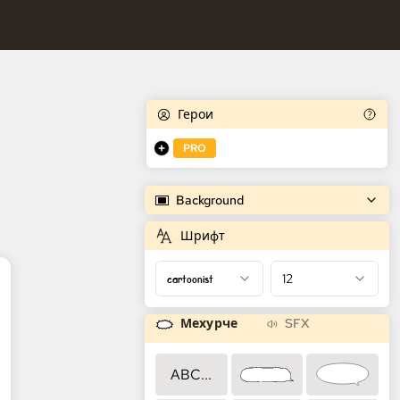
едователни.
 генератор на комикси
следователни.
Герои
PRO
Background
Шрифт
cartoonist
12
Мехурче
SFX
ABC...