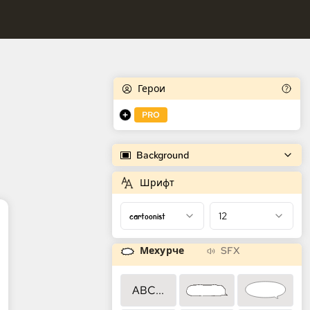
едователни.
 генератор на комикси
следователни.
Герои
PRO
Background
Шрифт
cartoonist
12
Мехурче
SFX
ABC...