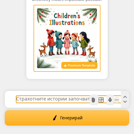
Premium Template
AI
Генерирай