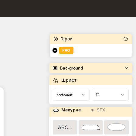
едователни.
 генератор на комикси
следователни.
Герои
PRO
Background
Шрифт
cartoonist
12
Мехурче
SFX
ABC...