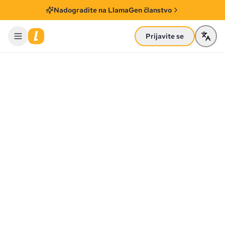
Nadogradite na LlamaGen članstvo
Prijavite se