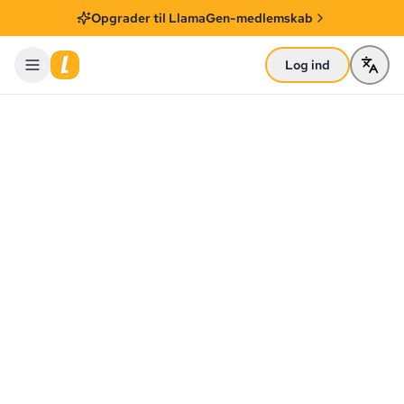
Opgrader til LlamaGen-medlemskab
Log ind