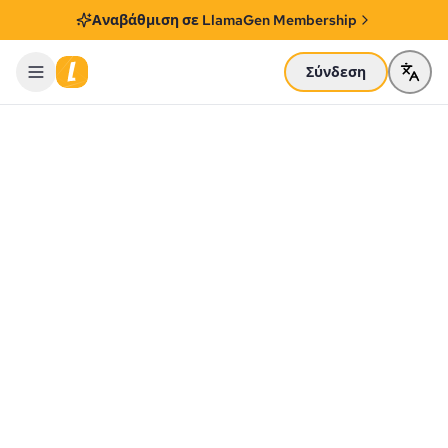
Αναβάθμιση σε LlamaGen Membership
Σύνδεση