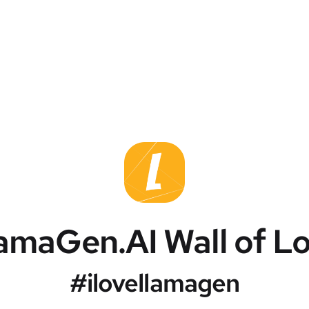
amaGen.AI Wall of L
#ilovellamagen