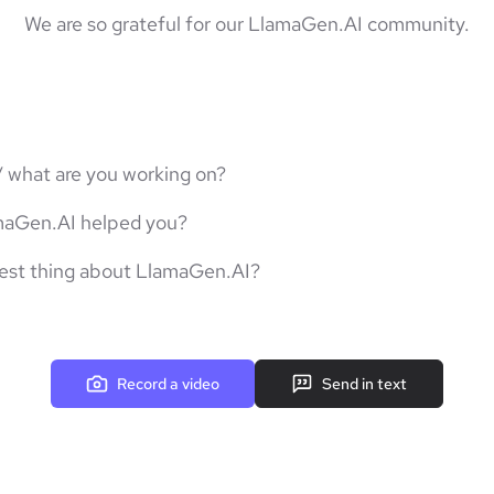
We are so grateful for our LlamaGen.AI community.
/ what are you working on?
maGen.AI helped you?
best thing about LlamaGen.AI?
Record a video
Send in text