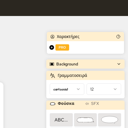
κτήρες.
τρια Κόμικ AI
αρακτήρες.
Χαρακτήρες
PRO
Background
Γραμματοσειρά
cartoonist
12
Φούσκα
SFX
ABC...