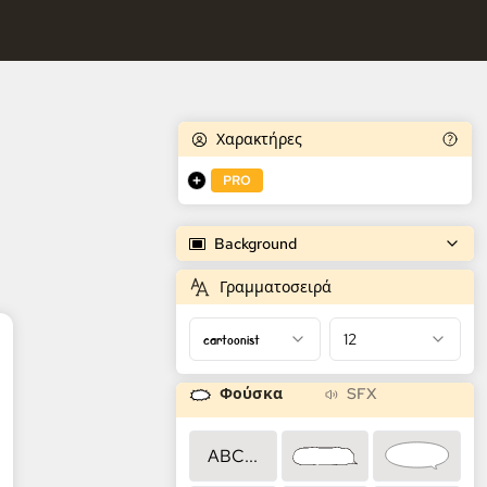
κτήρες.
τρια Κόμικ AI
αρακτήρες.
Χαρακτήρες
PRO
Background
Γραμματοσειρά
cartoonist
12
Φούσκα
SFX
ABC...