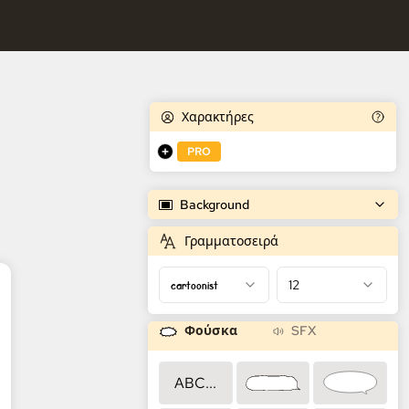
κτήρες.
τρια Κόμικ AI
αρακτήρες.
Χαρακτήρες
PRO
Background
Γραμματοσειρά
cartoonist
12
Φούσκα
SFX
ABC...