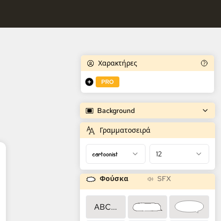
κτήρες.
τρια Κόμικ AI
αρακτήρες.
Χαρακτήρες
PRO
Background
Γραμματοσειρά
cartoonist
12
Φούσκα
SFX
ABC...