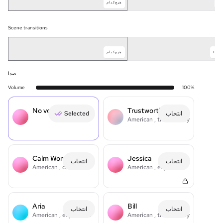
MI
هیچ‌کدام
Scene transitions
A
A
A
FAD
هیچ‌کدام
صدا
Volume
100
%
No voice
Trustworthy Man
انتخاب
Selected
American
, trustworthy
Calm Woman
Jessica
انتخاب
انتخاب
American
, calm
American
, expressive
Aria
Bill
انتخاب
انتخاب
American
, expressive
American
, trustworthy