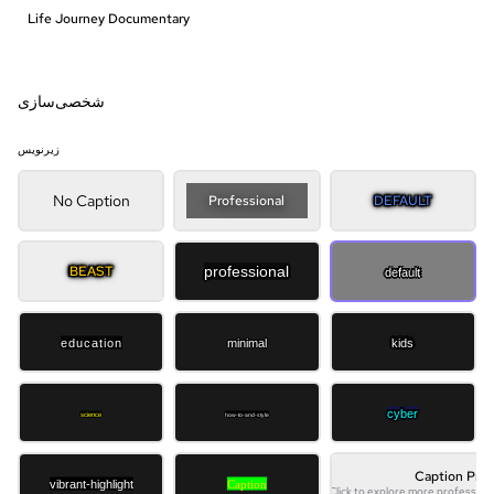
Life Journey Documentary
شخصی‌سازی
زیرنویس
No Caption
Professional
DEFAULT
BEAST
professional
default
education
minimal
kids
cyber
science
how-to-and-style
Caption Pro
vibrant-highlight
Caption
Click to explore more professiona