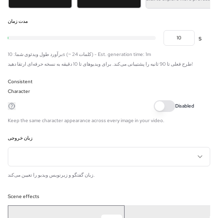
مدت زمان
s
10s (~ 24 کلمات) - Est. generation time: 1m
برآورد طول ویدئوی شما
:
برای ویدیوهای تا 10 دقیقه به نسخه حرفه‌ای ارتقا دهید!
طرح فعلی تا 90 ثانیه را پشتیبانی می‌کند.
Consistent
Character
Disabled
Keep the same character appearance across every image in your video.
زبان خروجی
زبان گفتگو و زیرنویس ویدیو را تعیین می‌کند.
Scene effects
A
A