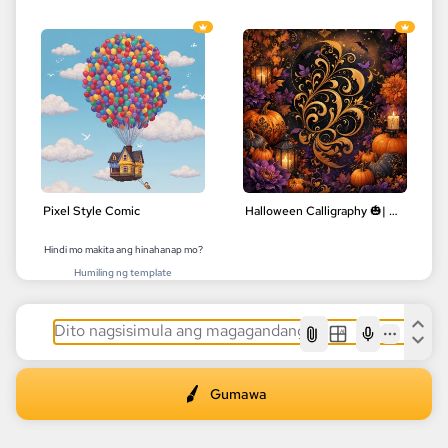
Pixel Style Comic
Halloween Calligraphy 🎃| Delicate Floral Designs | Digital Art
Hindi mo makita ang hinahanap mo?
Humiling ng template
AI
Gumawa