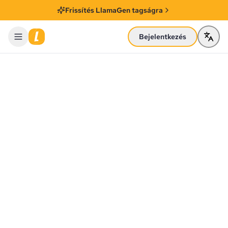
Frissítés LlamaGen tagságra
Bejelentkezés