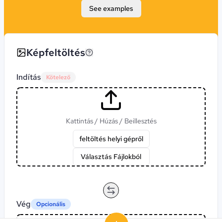
See examples
Képfeltöltés
Indítás
Kötelező
Kattintás / Húzás / Beillesztés
feltöltés helyi gépről
Választás Fájlokból
Vég
Opcionális