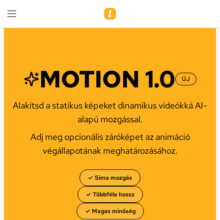
MOTION 1.0
ÚJ
Alakítsd a statikus képeket dinamikus videókká AI-
alapú mozgással.
Adj meg opcionális záróképet az animáció
végállapotának meghatározásához.
✓ Sima mozgás
✓ Többféle hossz
✓ Magas minőség