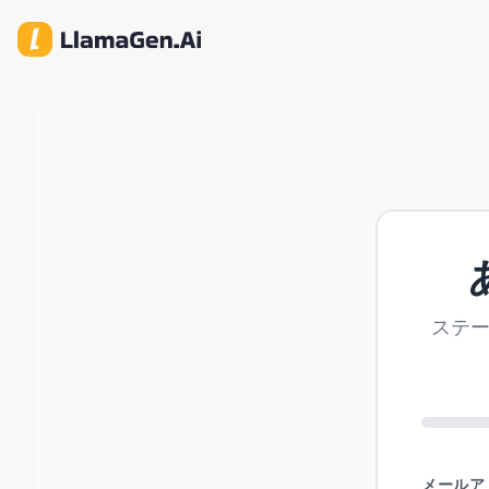
ステー
メールア