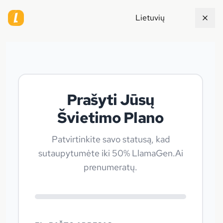
Lietuvių
Prašyti Jūsų
Švietimo Plano
Patvirtinkite savo statusą, kad
sutaupytumėte iki 50% LlamaGen.Ai
prenumeratų.