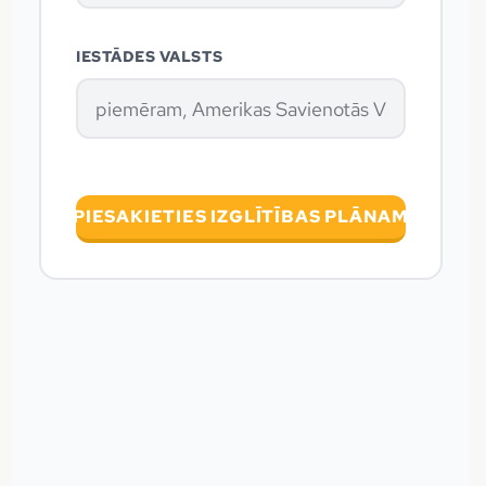
IESTĀDES VALSTS
PIESAKIETIES IZGLĪTĪBAS PLĀNAM