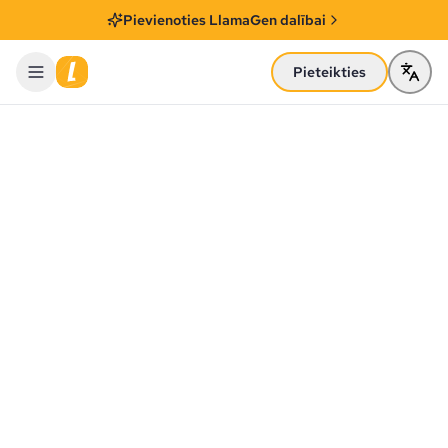
Pievienoties LlamaGen dalībai
Pieteikties