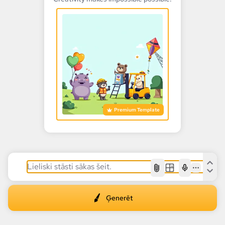
Premium Template
AI
Ģenerēt