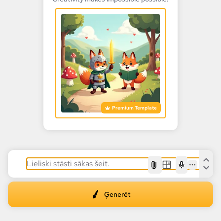
Premium Template
AI
Ģenerēt