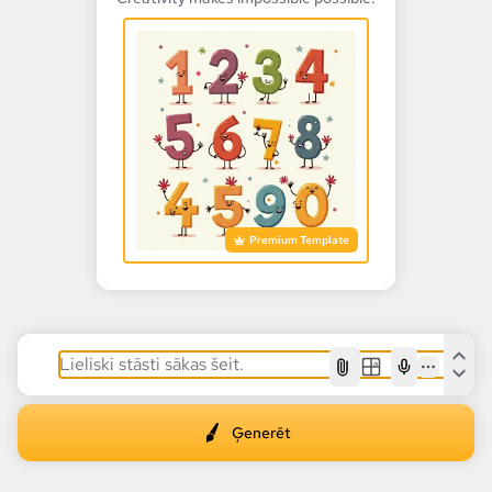
Premium Template
AI
Ģenerēt