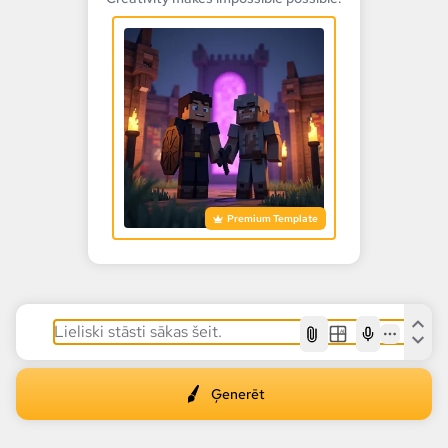
Premium Template
AI
Ģenerēt