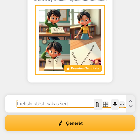
Premium Template
AI
Ģenerēt