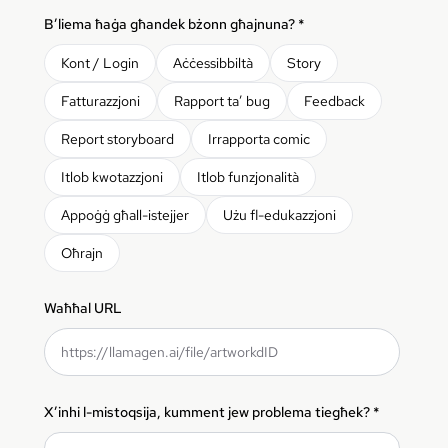
B’liema ħaġa għandek bżonn għajnuna?
*
Kont / Login
Aċċessibbiltà
Story
Fatturazzjoni
Rapport ta’ bug
Feedback
Report storyboard
Irrapporta comic
Itlob kwotazzjoni
Itlob funzjonalità
Appoġġ għall-istejjer
Użu fl-edukazzjoni
Oħrajn
Waħħal URL
X’inhi l-mistoqsija, kumment jew problema tiegħek?
*