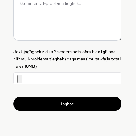
Jekk jogħġbok żid sa 3 screenshots oħra biex tgħinna
nifhmu l-problema tiegħek (daqs massimu tal-fajls totali
huwa 18MB)
Ibgħat