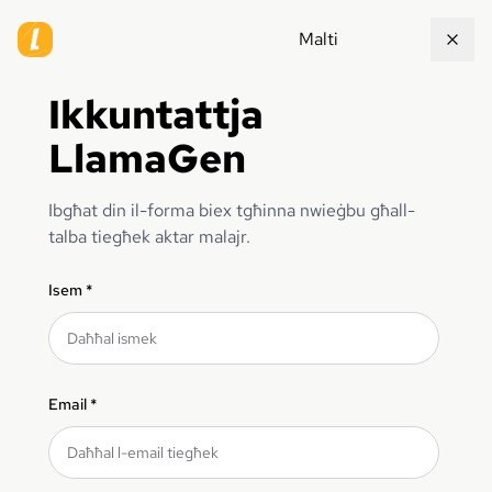
Malti
Ikkuntattja
LlamaGen
Ibgħat din il-forma biex tgħinna nwieġbu għall-
talba tiegħek aktar malajr.
Isem
*
Email
*