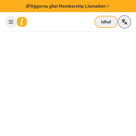
Aġġorna għal Membership LlamaGen
Idħol