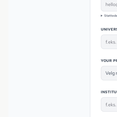
Støtted
UNIVERS
YOUR P
Velg r
INSTIT