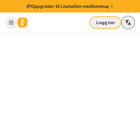
Oppgrader til LlamaGen medlemskap
Logg inn