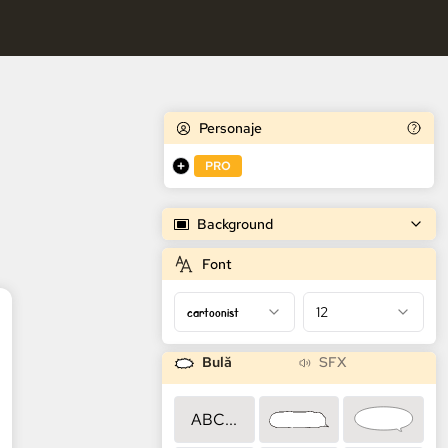
tuit de benzi desenate AI
Personaje
PRO
Background
Font
cartoonist
12
Bulă
SFX
ABC...