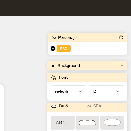
tuit de benzi desenate AI
Personaje
PRO
Background
Font
cartoonist
12
Bulă
SFX
ABC...