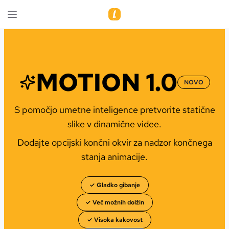
MOTION 1.0
NOVO
S pomočjo umetne inteligence pretvorite statične
slike v dinamične videe.
Dodajte opcijski končni okvir za nadzor končnega
stanja animacije.
✓ Gladko gibanje
✓ Več možnih dolžin
✓ Visoka kakovost