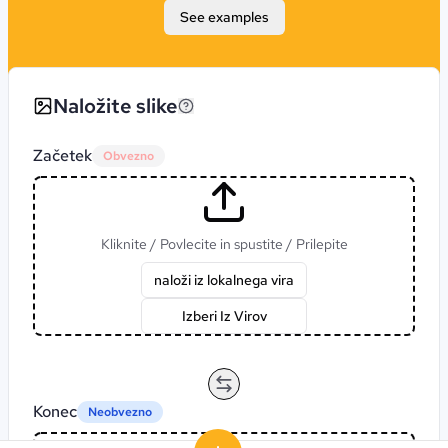
See examples
Naložite slike
Začetek
Obvezno
Kliknite / Povlecite in spustite / Prilepite
naloži iz lokalnega vira
Izberi Iz Virov
Konec
Neobvezno