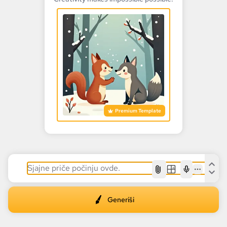
Premium Template
AI
Generiši