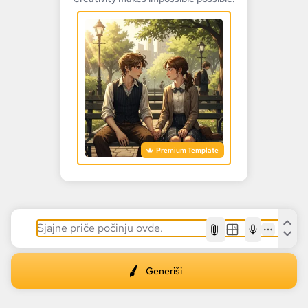
Premium Template
AI
Generiši