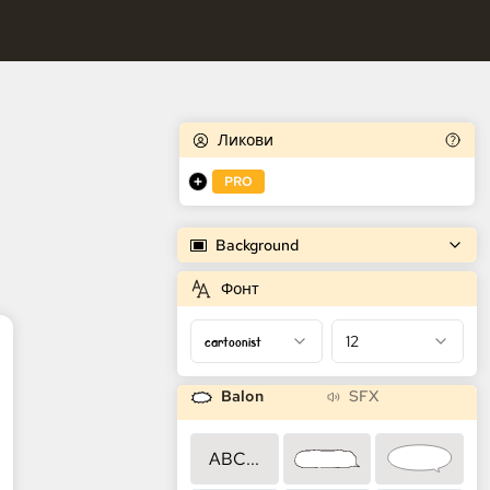
tor stripova
Ликови
PRO
Background
Фонт
cartoonist
12
Balon
SFX
ABC...