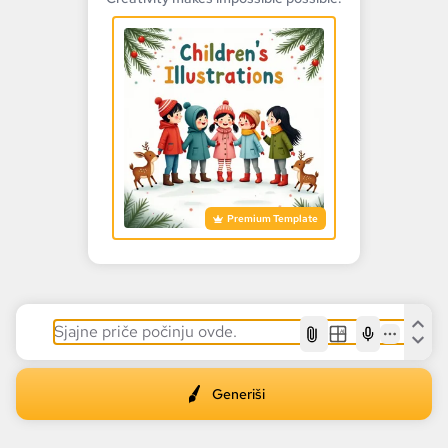
Premium Template
AI
Generiši