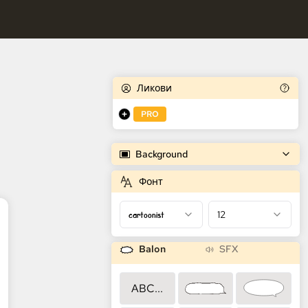
tor stripova
Ликови
PRO
Background
Фонт
cartoonist
12
Balon
SFX
ABC...