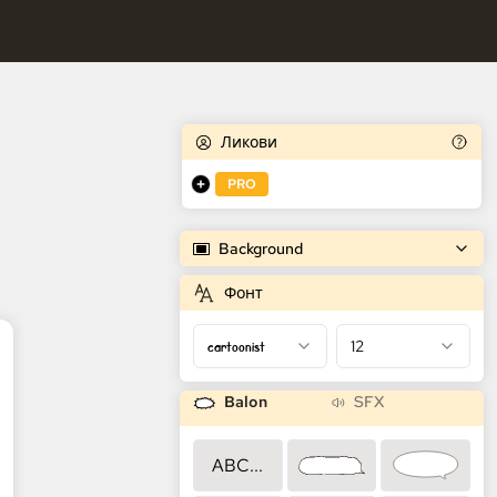
tor stripova
Ликови
PRO
Background
Фонт
cartoonist
12
Balon
SFX
ABC...