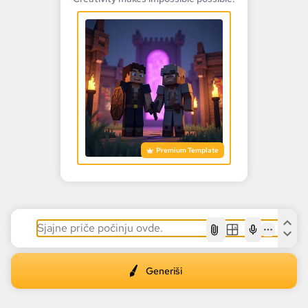
Premium Template
AI
Generiši