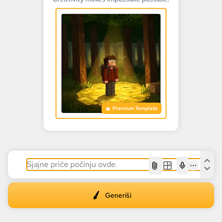
Premium Template
AI
Generiši