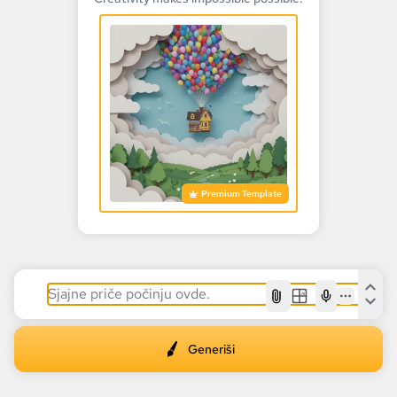
Premium Template
AI
Generiši