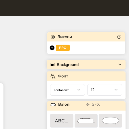
tor stripova
Ликови
PRO
Background
Фонт
cartoonist
12
Balon
SFX
ABC...