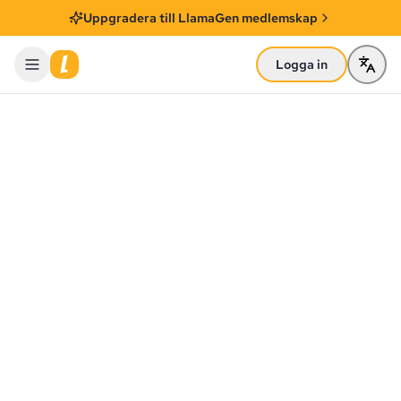
Uppgradera till LlamaGen medlemskap
Logga in