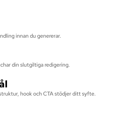
ndling innan du genererar.
ar din slutgiltiga redigering.
ål
truktur, hook och CTA stödjer ditt syfte.