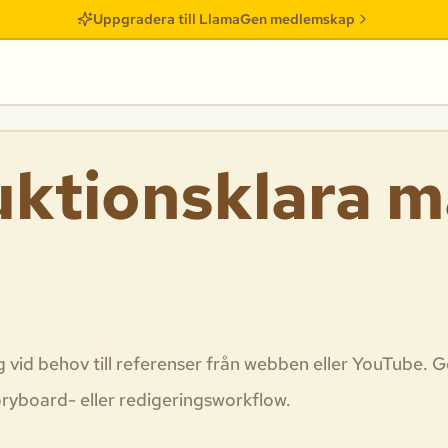
Uppgradera till LlamaGen medlemskap
uktionsklara 
g vid behov till referenser från webben eller YouTube. 
ryboard- eller redigeringsworkflow.