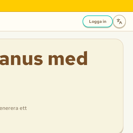
Logga in
manus med
Generera ett