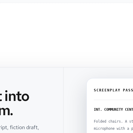
 into
SCREENPLAY PAS
m.
INT. COMMUNITY CEN
Folded chairs. A s
pt, fiction draft,
microphone with a 