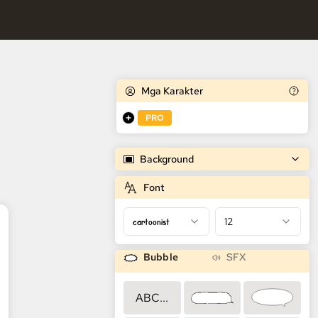
o ng mga karakter.
mic Generator
apareho ng mga karakter.
Mga Karakter
PRO
Background
Font
cartoonist
12
Bubble
SFX
ABC...