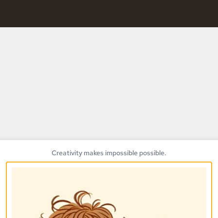
 libre, i-edit ang mga panel, at panatilihin ang pagkakapareh
Libreng AI Co
 nang libre, i-edit ang mga panel, at panatilihin ang pagkak
Creativity makes impossible possible.