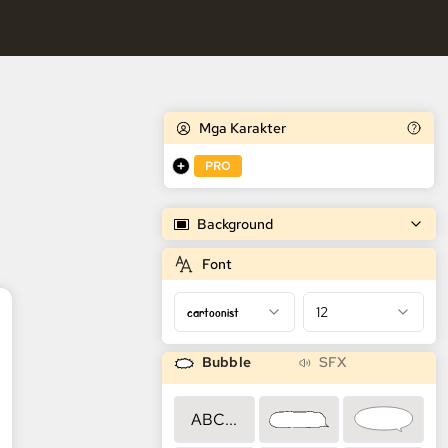
o ng mga karakter.
mic Generator
apareho ng mga karakter.
Mga Karakter
PRO
Background
Font
cartoonist
12
Bubble
SFX
ABC...