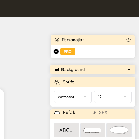
k Generatori
Personajlar
PRO
Background
Shrift
cartoonist
12
Pufak
SFX
ABC...